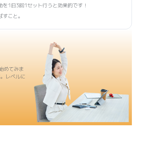
を1日3回1セット行うと効果的です！
ばすこと。
始めてみま
的。レベルに