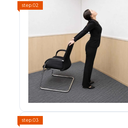
step.02
step.03