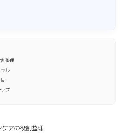
役割整理
スキル
とは
テップ
ンケアの役割整理