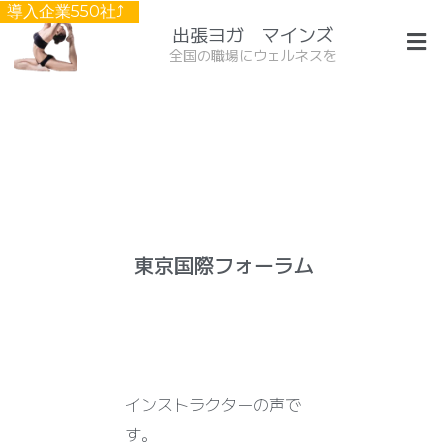
導入企業550社⤴︎
出張ヨガ マインズ
全国の職場にウェルネスを
東
京
東京国際フォーラム
国
際
フ
ォ
ー
インストラクターの声で
ラ
す。