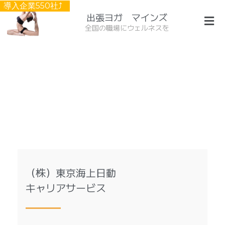
導入企業550社⤴︎
出張ヨガ マインズ
全国の職場にウェルネスを
（
株
）
（株）東京海上日動
東
キャリアサービス
京
海
上