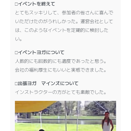
□イベントを終えて
日
とてもスッキリして、参加者の皆さんに喜んで
動
いただけたのがうれしかった。運営会社として
キ
は、このようなイベントを定期的に検討した
ャ
い。
リ
ア
□イベントヨガについて
サ
人数的にも回数的にも適度であったと思う。
ー
会社の福利厚生にもいいと実感できました。
ビ
□出張ヨガ マインズについて
ス
インストラクターの方がとても素敵でした。